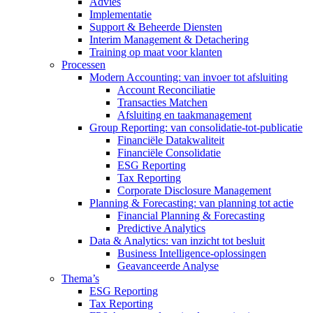
Advies
Implementatie
Support & Beheerde Diensten
Interim Management & Detachering
Training op maat voor klanten
Processen
Modern Accounting: van invoer tot afsluiting
Account Reconciliatie
Transacties Matchen
Afsluiting en taakmanagement
Group Reporting: van consolidatie-tot-publicatie
Financiële Datakwaliteit
Financiële Consolidatie
ESG Reporting
Tax Reporting
Corporate Disclosure Management
Planning & Forecasting: van planning tot actie
Financial Planning & Forecasting
Predictive Analytics
Data & Analytics: van inzicht tot besluit
Business Intelligence-oplossingen
Geavanceerde Analyse
Thema’s
ESG Reporting
Tax Reporting