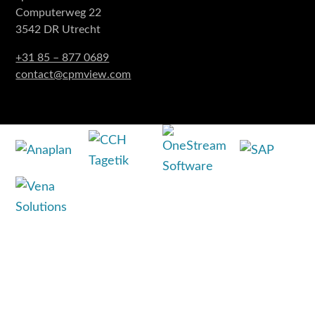
Computerweg 22
3542 DR Utrecht
+31 85 – 877 0689
contact@cpmview.com