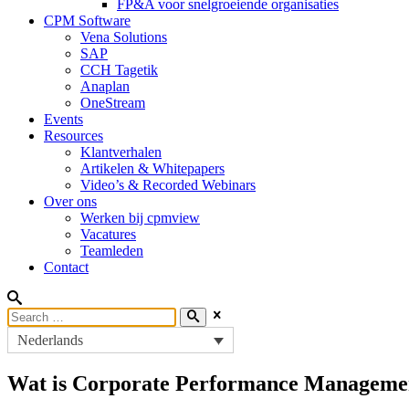
FP&A voor snelgroeiende organisaties
CPM Software
Vena Solutions
SAP
CCH Tagetik
Anaplan
OneStream
Events
Resources
Klantverhalen
Artikelen & Whitepapers
Video’s & Recorded Webinars
Over ons
Werken bij cpmview
Vacatures
Teamleden
Contact
Nederlands
Wat is Corporate Performance Manageme