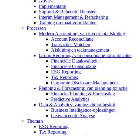
Advies
Implementatie
Support & Beheerde Diensten
Interim Management & Detachering
Training op maat voor klanten
Processen
Modern Accounting: van invoer tot afsluiting
Account Reconciliatie
Transacties Matchen
Afsluiting en taakmanagement
Group Reporting: van consolidatie-tot-publicatie
Financiële Datakwaliteit
Financiële Consolidatie
ESG Reporting
Tax Reporting
Corporate Disclosure Management
Planning & Forecasting: van planning tot actie
Financial Planning & Forecasting
Predictive Analytics
Data & Analytics: van inzicht tot besluit
Business Intelligence-oplossingen
Geavanceerde Analyse
Thema’s
ESG Reporting
Tax Reporting