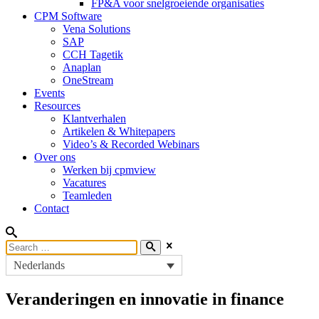
FP&A voor snelgroeiende organisaties
CPM Software
Vena Solutions
SAP
CCH Tagetik
Anaplan
OneStream
Events
Resources
Klantverhalen
Artikelen & Whitepapers
Video’s & Recorded Webinars
Over ons
Werken bij cpmview
Vacatures
Teamleden
Contact
Nederlands
Veranderingen en innovatie in finance