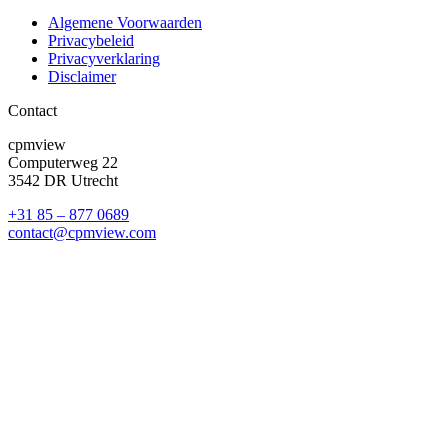
Algemene Voorwaarden
Privacybeleid
Privacyverklaring
Disclaimer
Contact
cpmview
Computerweg 22
3542 DR Utrecht
+31 85 – 877 0689
contact@cpmview.com