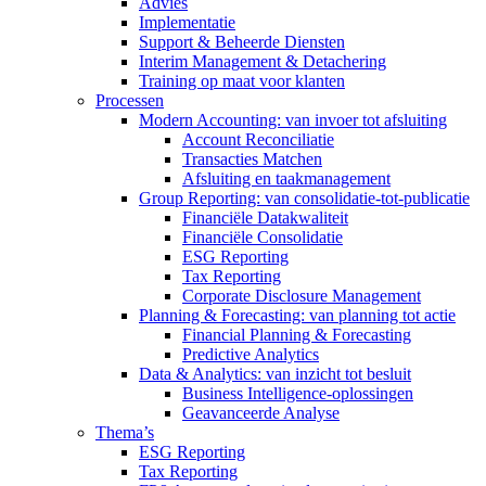
Advies
Implementatie
Support & Beheerde Diensten
Interim Management & Detachering
Training op maat voor klanten
Processen
Modern Accounting: van invoer tot afsluiting
Account Reconciliatie
Transacties Matchen
Afsluiting en taakmanagement
Group Reporting: van consolidatie-tot-publicatie
Financiële Datakwaliteit
Financiële Consolidatie
ESG Reporting
Tax Reporting
Corporate Disclosure Management
Planning & Forecasting: van planning tot actie
Financial Planning & Forecasting
Predictive Analytics
Data & Analytics: van inzicht tot besluit
Business Intelligence-oplossingen
Geavanceerde Analyse
Thema’s
ESG Reporting
Tax Reporting