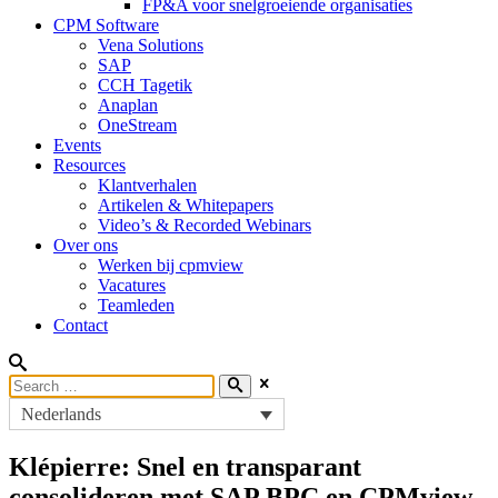
FP&A voor snelgroeiende organisaties
CPM Software
Vena Solutions
SAP
CCH Tagetik
Anaplan
OneStream
Events
Resources
Klantverhalen
Artikelen & Whitepapers
Video’s & Recorded Webinars
Over ons
Werken bij cpmview
Vacatures
Teamleden
Contact
Nederlands
Klépierre: Snel en transparant
consolideren met SAP BPC en CPMview