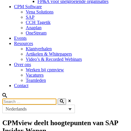
FP&A voor snelgroeiende organisaties
CPM Software
Vena Solutions
SAP
CCH Tagetik
Anaplan
OneStream
Events
Resources
Klantverhalen
Artikelen & Whitepapers
Video’s & Recorded Webinars
Over ons
Werken bij cpmview
Vacatures
Teamleden
Contact
Nederlands
CPMview deelt hoogtepunten van SAP
Insider Wenen