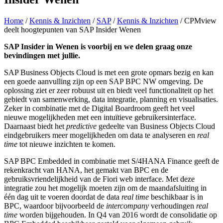
Home
/
Kennis & Inzichten
/
SAP
/
Kennis & Inzichten
/
CPMview
deelt hoogtepunten van SAP Insider Wenen
SAP Insider in Wenen is voorbij en we delen graag onze
bevindingen met jullie.
SAP Business Objects Cloud is met een grote opmars bezig en kan
een goede aanvulling zijn op een SAP BPC NW omgeving. De
oplossing ziet er zeer robuust uit en biedt veel functionaliteit op het
gebiedt van samenwerking, data integratie, planning en visualisaties.
Zeker in combinatie met de Digital Boardroom geeft het veel
nieuwe mogelijkheden met een intuïtieve gebruikersinterface.
Daarnaast biedt het
predictive
gedeelte van Business Objects Cloud
eindgebruikers meer mogelijkheden om data te analyseren en
real
time
tot nieuwe inzichten te komen.
SAP BPC Embedded in combinatie met S/4HANA Finance geeft de
rekenkracht van HANA, het gemakt van BPC en de
gebruiksvriendelijkheid van de Fiori web interface. Met deze
integratie zou het mogelijk moeten zijn om de maandafsluiting in
één dag uit te voeren doordat de data
real time
beschikbaar is in
BPC, waardoor bijvoorbeeld de
intercompany
verhoudingen
real
time
worden bijgehouden. In Q4 van 2016 wordt de consolidatie op