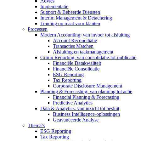
Advies
Implementatie
Support & Beheerde Diensten
Interim Management & Detachering
Training op maat voor klanten
Processen
Modern Accounting: van invoer tot afsluiting
Account Reconciliatie
Transacties Matchen
Afsluiting en taakmanagement
Group Reporting: van consolidatie-tot-publicatie
Financiële Datakwaliteit
Financiële Consolidatie
ESG Reporting
Tax Reporting
Corporate Disclosure Management
Planning & Forecasting: van planning tot actie
Financial Planning & Forecasting
Predictive Analytics
Data & Analytics: van inzicht tot besluit
Business Intelligence-oplossingen
Geavanceerde Analyse
Thema’s
ESG Reporting
Tax Reporting