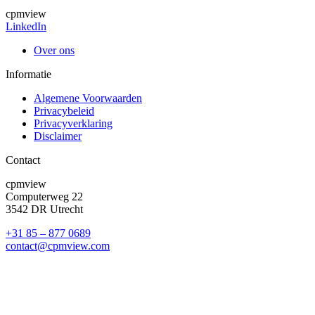
cpmview
LinkedIn
Over ons
Informatie
Algemene Voorwaarden
Privacybeleid
Privacyverklaring
Disclaimer
Contact
cpmview
Computerweg 22
3542 DR Utrecht
+31 85 – 877 0689
contact@cpmview.com