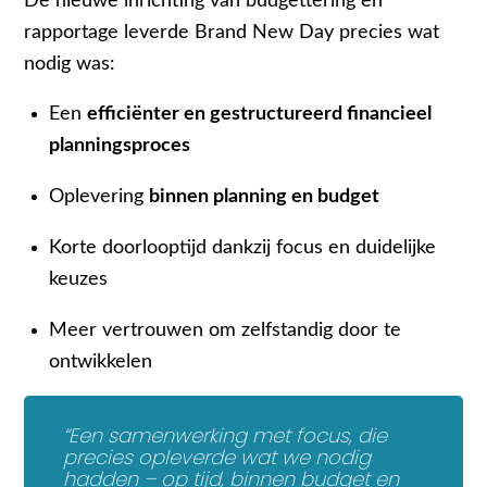
De nieuwe inrichting van budgettering en
rapportage leverde Brand New Day precies wat
nodig was:
Een
efficiënter en gestructureerd financieel
planningsproces
Oplevering
binnen planning en budget
Korte doorlooptijd dankzij focus en duidelijke
keuzes
Meer vertrouwen om zelfstandig door te
ontwikkelen
“Een samenwerking met focus, die
precies opleverde wat we nodig
hadden – op tijd, binnen budget en