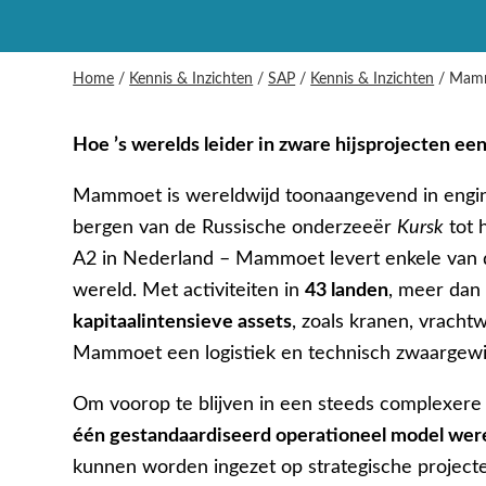
Home
/
Kennis & Inzichten
/
SAP
/
Kennis & Inzichten
/
Mamm
Hoe ’s werelds leider in zware hijsprojecten ee
Mammoet is wereldwijd toonaangevend in engine
bergen van de Russische onderzeeër
Kursk
tot 
A2 in Nederland – Mammoet levert enkele van 
wereld. Met activiteiten in
43 landen
, meer da
kapitaalintensieve assets
, zoals kranen, vracht
Mammoet een logistiek en technisch zwaargewi
Om voorop te blijven in een steeds complexere
één gestandaardiseerd operationeel model wer
kunnen worden ingezet op strategische project