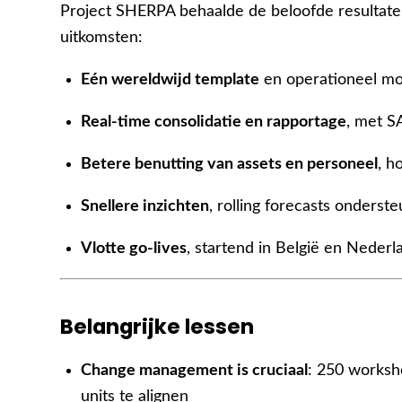
Project SHERPA behaalde de beloofde resultat
uitkomsten:
Eén wereldwijd template
en operationeel mo
Real-time consolidatie en rapportage
, met S
Betere benutting van assets en personeel
, h
Snellere inzichten
, rolling forecasts onderste
Vlotte go-lives
, startend in België en Nederl
Belangrijke lessen
Change management is cruciaal
: 250 worksh
units te alignen