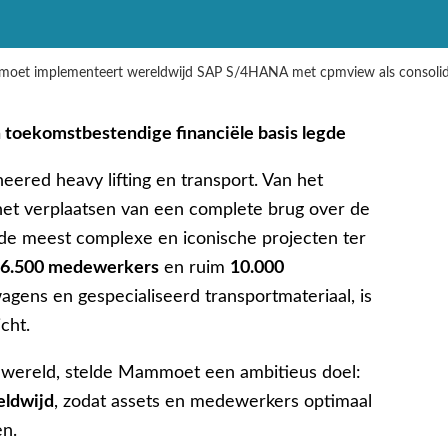
oet implementeert wereldwijd SAP S/4HANA met cpmview als consolid
n toekomstbestendige financiële basis legde
ered heavy lifting en transport. Van het
het verplaatsen van een complete brug over de
de meest complexe en iconische projecten ter
n
6.500 medewerkers
en ruim
10.000
wagens en gespecialiseerd transportmateriaal, is
cht.
 wereld, stelde Mammoet een ambitieus doel:
eldwijd
, zodat assets en medewerkers optimaal
en.