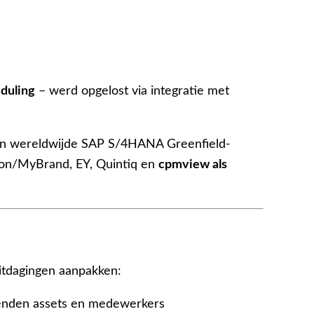
duling
– werd opgelost via integratie met
en wereldwijde SAP S/4HANA Greenfield-
ion/MyBrand, EY, Quintiq en
cpmview als
tdagingen aanpakken:
enden assets en medewerkers