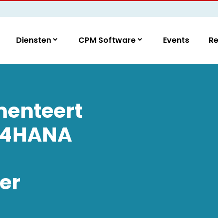
Diensten
CPM Software
Events
R
enteert
S/4HANA
er