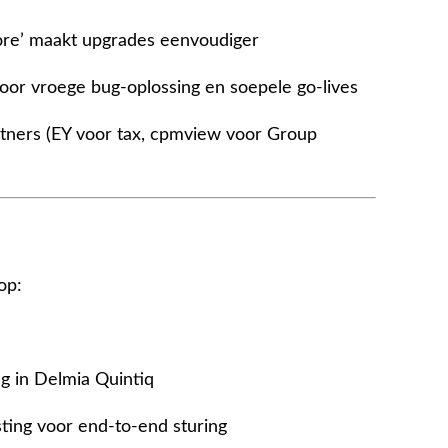
core’ maakt upgrades eenvoudiger
voor vroege bug-oplossing en soepele go-lives
rtners (EY voor tax, cpmview voor Group
op:
g in Delmia Quintiq
ting voor end-to-end sturing