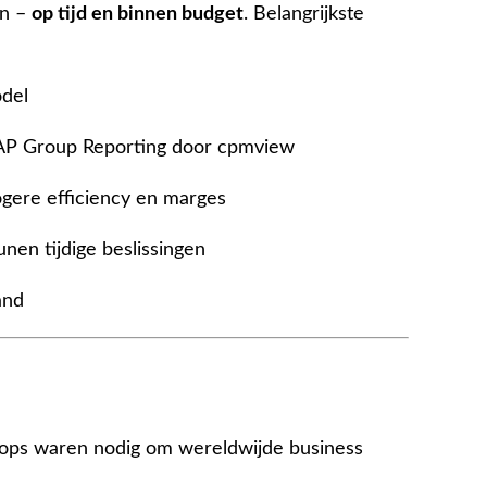
en –
op tijd en binnen budget
. Belangrijkste
del
AP Group Reporting door cpmview
ogere efficiency en marges
unen tijdige beslissingen
and
ops waren nodig om wereldwijde business