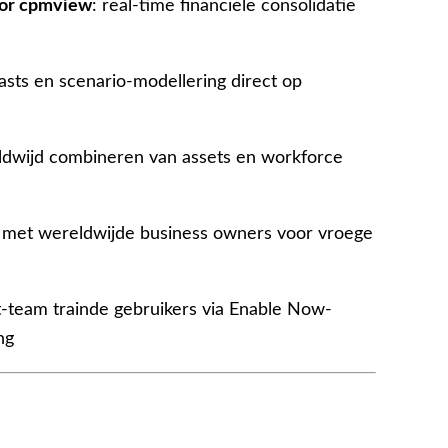
oor cpmview
: real-time financiële consolidatie
ecasts en scenario-modellering direct op
ldwijd combineren van assets en workforce
 met wereldwijde business owners voor vroege
team trainde gebruikers via Enable Now-
ng