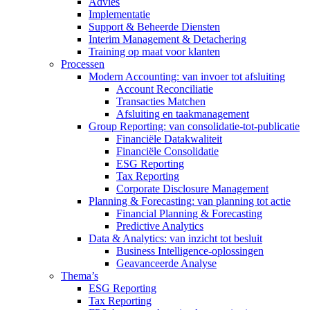
Advies
Implementatie
Support & Beheerde Diensten
Interim Management & Detachering
Training op maat voor klanten
Processen
Modern Accounting: van invoer tot afsluiting
Account Reconciliatie
Transacties Matchen
Afsluiting en taakmanagement
Group Reporting: van consolidatie-tot-publicatie
Financiële Datakwaliteit
Financiële Consolidatie
ESG Reporting
Tax Reporting
Corporate Disclosure Management
Planning & Forecasting: van planning tot actie
Financial Planning & Forecasting
Predictive Analytics
Data & Analytics: van inzicht tot besluit
Business Intelligence-oplossingen
Geavanceerde Analyse
Thema’s
ESG Reporting
Tax Reporting